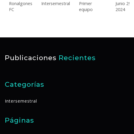
Ronalgones
Intersemestral
Primer
Junio 29,
FC
equipo
2024
Publicaciones
Recientes
Categorías
Intersemestral
Páginas