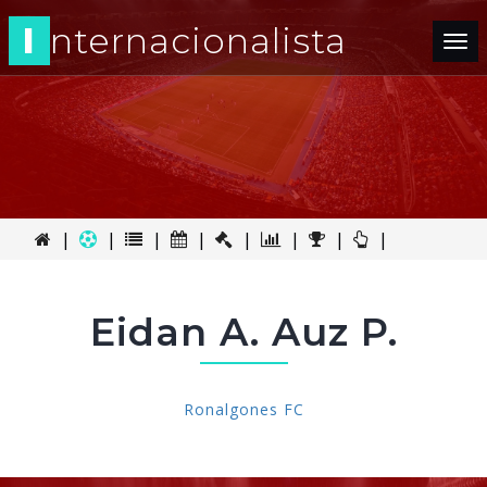
I
nternacionalista
Tog
nav
|
|
|
|
|
|
|
|
Eidan A. Auz P.
Ronalgones FC