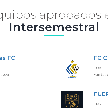
quipos aprobados 
Intersemestral
as FC
FC C
COK
 2025
Fundado
FUE
FM2