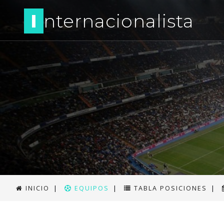
I
nternacionalista
INICIO
|
EQUIPOS
|
TABLA POSICIONES
|