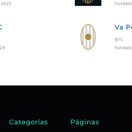
 2025
Fundado
C
Va P
BFC
024
Fundado
Categorías
Páginas